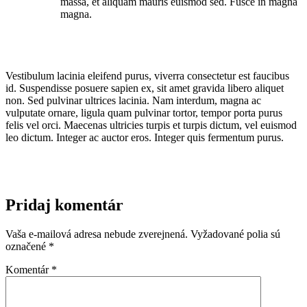
massa, et aliquam mauris euismod sed. Fusce in magna
magna.
Vestibulum lacinia eleifend purus, viverra consectetur est faucibus
id. Suspendisse posuere sapien ex, sit amet gravida libero aliquet
non. Sed pulvinar ultrices lacinia. Nam interdum, magna ac
vulputate ornare, ligula quam pulvinar tortor, tempor porta purus
felis vel orci. Maecenas ultricies turpis et turpis dictum, vel euismod
leo dictum. Integer ac auctor eros. Integer quis fermentum purus.
Pridaj komentár
Vaša e-mailová adresa nebude zverejnená.
Vyžadované polia sú
označené
*
Komentár
*