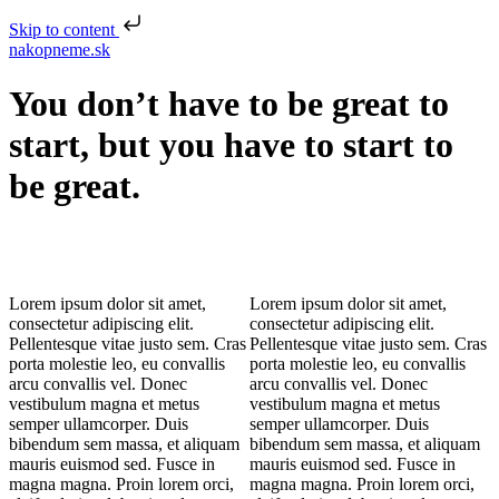
Skip to content
nakopneme.sk
You don’t have to be great to
start, but you have to start to
be great.
Lorem ipsum dolor sit amet,
Lorem ipsum dolor sit amet,
consectetur adipiscing elit.
consectetur adipiscing elit.
Pellentesque vitae justo sem. Cras
Pellentesque vitae justo sem. Cras
porta molestie leo, eu convallis
porta molestie leo, eu convallis
arcu convallis vel. Donec
arcu convallis vel. Donec
vestibulum magna et metus
vestibulum magna et metus
semper ullamcorper. Duis
semper ullamcorper. Duis
bibendum sem massa, et aliquam
bibendum sem massa, et aliquam
mauris euismod sed. Fusce in
mauris euismod sed. Fusce in
magna magna. Proin lorem orci,
magna magna. Proin lorem orci,